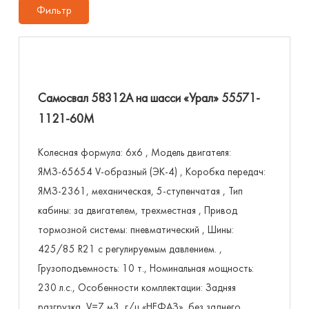
Фильтр
Самосвал 58312А на шасси «Урал» 55571-
1121-60М
Колесная формула: 6х6 , Модель двигателя:
ЯМЗ-65654 V-образный (ЭК-4) , Коробка передач:
ЯМЗ-2361, механическая, 5-ступенчатая , Тип
кабины: за двигателем, трехместная , Привод
тормозной системы: пневматический , Шины:
425/85 R21 с регулируемым давлением. ,
Грузоподъемность: 10 т., Номинальная мощность:
230 л.с., Особенности комплектации: Задняя
разгрузка, V=7 м3, г/ц «НЕФАЗ», без заднего