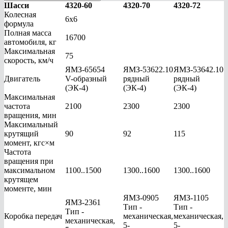
Шасси
4320-60
4320-70
4320-72
Колесная
6х6
формула
Полная масса
16700
автомобиля, кг
Максимальная
75
скорость, км/ч
ЯМЗ-65654
ЯМЗ-53622.10
ЯМЗ-53642.10
Двигатель
V-образный
рядный
рядный
(ЭК-4)
(ЭК-4)
(ЭК-4)
Максимальная
частота
2100
2300
2300
вращения, мин
Максимальный
крутящий
90
92
115
момент, кгс×м
Частота
вращения при
максимальном
1100..1500
1300..1600
1300..1600
крутящем
моменте, мин
ЯМЗ-0905
ЯМЗ-1105
ЯМЗ-2361
Тип -
Тип -
Тип -
Коробка передач
механическая,
механическая,
механическая,
5-
5-