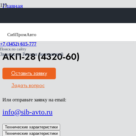
Главная
Спецтехника Урал
Пожарная автотехника
Пожарный автомобильный подъемник
АКП-28 (4320-60)
СибПромАвто
+7 (3452) 615-777
Поиск по сайту
Звонок по России бесплатный
АКП-28 (4320-60)
Оставить заявку
Задать вопрос
Или отправьте заявку на email:
info@sib-avto.ru
Технические характеристики
Технические характеристики