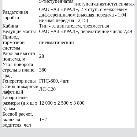
5-тиступенчатая
тиступенчатая
тиступенчатая
ОАО «АЗ «УРАЛ», 2-х ступ. с межосевым
Раздаточная
дифференциалом (высшая передача - 1,04,
коробка
низшая передача - 2,15)
Кабина
Тип - за двигателем, трехместная
Ведущие мосты
ОАО «АЗ «УРАЛ», передаточное число 7,49
Привод
тормозной
пневматический
системы
Рабочая высота
28
подъема, м
Угол поворота
стрелы в плане,
360
град
Генератор пены
ГПС-600, 4шт.
Ствол пожарный
ЛС-С20
лафетный
Габаритные
размеры (д х ш х
12 000 x 2 500 x 3 800
в), мм
Боевой расчет,
включая
1+2
водителя, чел