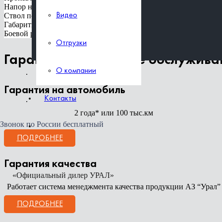
Напор насоса в номинальном режиме, м
Ствол пожарный лафетный
Видео
Отгрузки
Габаритные размеры (д х ш х в), мм
Боевой расчет, включая водителя, чел
Отгрузки
О компании
Гарантия и сервисное обслужива
О компании
Контакты
Гарантия на автомобиль
Контакты
2 года* или 100 тыс.км
Звонок по России бесплатный
ПОДРОБНЕЕ
Гарантия качества
«Официальный дилер УРАЛ»
Работает система менеджмента качества продукции АЗ “Урал”
ПОДРОБНЕЕ