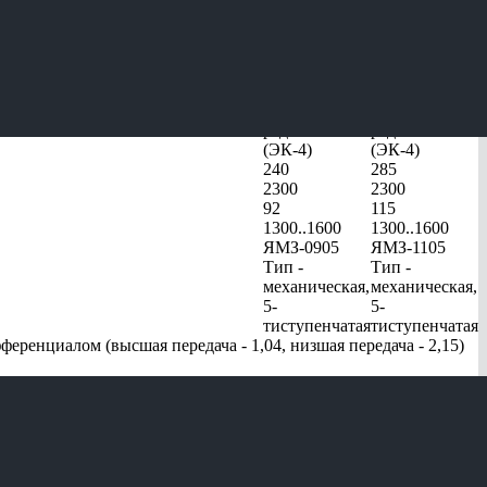
43206-70
43206-72
ЯМЗ-53622.10
ЯМЗ-53642.10
рядный
рядный
(ЭК-4)
(ЭК-4)
240
285
2300
2300
92
115
1300..1600
1300..1600
ЯМЗ-0905
ЯМЗ-1105
Тип -
Тип -
механическая,
механическая,
5-
5-
тиступенчатая
тиступенчатая
ренциалом (высшая передача - 1,04, низшая передача - 2,15)