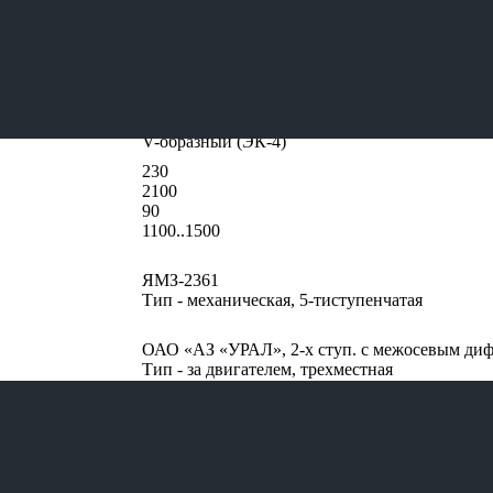
43206-60
4х4
12260
80
ЯМЗ-65654
V-образный (ЭК-4)
230
2100
90
1100..1500
ЯМЗ-2361
Тип - механическая, 5-тиступенчатая
ОАО «АЗ «УРАЛ», 2-х ступ. с межосевым диффе
Тип - за двигателем, трехместная
ОАО «АЗ «УРАЛ», передаточное число 7,49
пневматический
3000
180
НЦПН-50/100 (NP-3000)
40