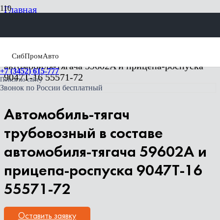
Главная
Спецтехника Урал
Лесовозы, трубовозы
Трубовозы
Автомобиль-тягач трубовозный в составе
СибПромАвто
автомобиля-тягача 59602A и прицепа-роспуска
+7 (3452) 615-777
9047Т-16 55571-72
Поиск по сайту
Звонок по России бесплатный
Автомобиль-тягач
трубовозный в составе
автомобиля-тягача 59602A и
прицепа-роспуска 9047Т-16
55571-72
Оставить заявку