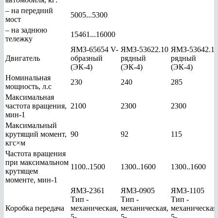
– на передний
5005...5300
мост
– на заднюю
15461...16000
тележку
ЯМЗ-65654 V-
ЯМЗ-53622.10
ЯМЗ-53642.1
Двигатель
образный
рядный
рядный
(ЭК-4)
(ЭК-4)
(ЭК-4)
Номинальная
230
240
285
мощность, л.с
Максимальная
частота вращения,
2100
2300
2300
мин-1
Максимальный
крутящий момент,
90
92
115
кгс×м
Частота вращения
при максимальном
1100..1500
1300..1600
1300..1600
крутящем
моменте, мин-1
ЯМЗ-2361
ЯМЗ-0905
ЯМЗ-1105
Тип -
Тип -
Тип -
Коробка передача
механическая,
механическая,
механическая
5-
5-
5-