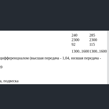
55571-70
55571-72
240
285
2300
2300
92
115
1300..1600
1300..1600
ифференциалом (высшая передача - 1,04, низшая передача -
49
а, подвеска