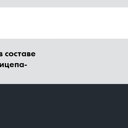
-тягача 5960A и прицепа-роспуска 904702 55571-60
 составе
рицепа-