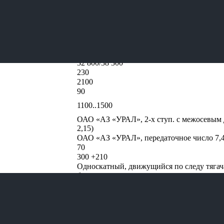
55571-60
10 000/12 400*
21 100/23 100*
32 800/38 300*
230
2100
90
1100..1500
ОАО «АЗ «УРАЛ», 2-х ступ. с межосевым д
2,15)
ОАО «АЗ «УРАЛ», передаточное число 7,
70
300 +210
Односкатный, движущийся по следу тягач
балансирная
4100