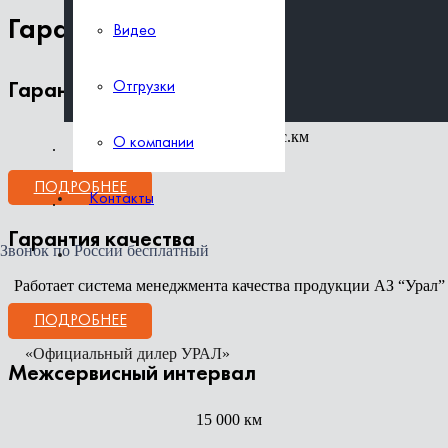
Гарантия и сервисное обслужива
Видео
Отгрузки
Отгрузки
Гарантия на автомобиль
О компании
2 года* или 100 тыс.км
О компании
Контакты
ПОДРОБНЕЕ
Контакты
Гарантия качества
Звонок по России бесплатный
Работает система менеджмента качества продукции АЗ “Урал”
ПОДРОБНЕЕ
«Официальный дилер УРАЛ»
Межсервисный интервал
15 000 км