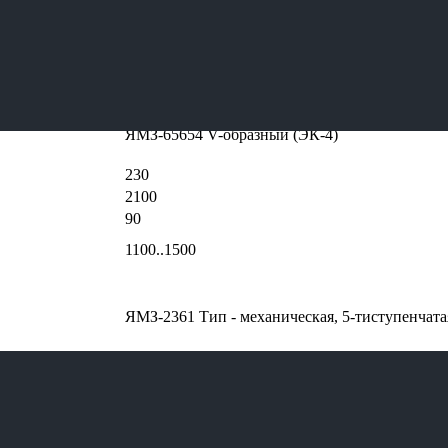
УРАЛ-4320-60
6х6
21 930
ЯМЗ-65654 V-образный (ЭК-4)
230
2100
90
1100..1500
ЯМЗ-2361 Тип - механическая, 5-тиступенчата
ОАО «АЗ «УРАЛ», 2-х ступ. с межосевым диффе
ОАО «АЗ «УРАЛ», передаточное число 7,49
пневматический
60