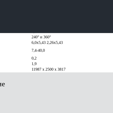
25 000
84,8
29,0 (31,0)
31,2 (39,9)
9,9 — 30,7
9,0
240° и 360°
6,0х5,43 2,26х5,43
7,4-40,0
0,2
1,9
11987 х 2500 х 3817
ие