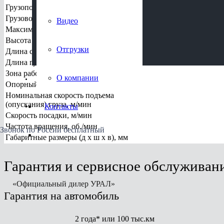
Грузоподъемность, кг
Грузовой момент, тм
Видео
Отгрузки
Максимальный вылет стрелы (с гуськом), м
Высота подъема (с гуськом), м
Отгрузки
О компании
Длина стрелы, м
Длина гуська, м
Зона работы
О компании
Контакты
Опорный контур, м
Номинальная скорость подъема
(опускания) груза, м/мин
Контакты
Скорость посадки, м/мин
Частота вращения, об./мин
Звонок по России бесплатный
Габаритные размеры (д х ш х в), мм
Гарантия и сервисное обслуживан
«Официальный дилер УРАЛ»
Гарантия на автомобиль
2 года* или 100 тыс.км