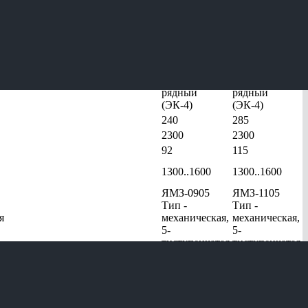
УРАЛ-4320-
УРАЛ-4320-
70
72
ЯМЗ-53622.10
ЯМЗ-53642.10
рядный
рядный
(ЭК-4)
(ЭК-4)
240
285
2300
2300
92
115
1300..1600
1300..1600
ЯМЗ-0905
ЯМЗ-1105
Тип -
Тип -
я
механическая,
механическая,
5-
5-
тиступенчатая
тиступенчатая
ренциалом (высшая передача - 1,04, низшая передача - 2,15)