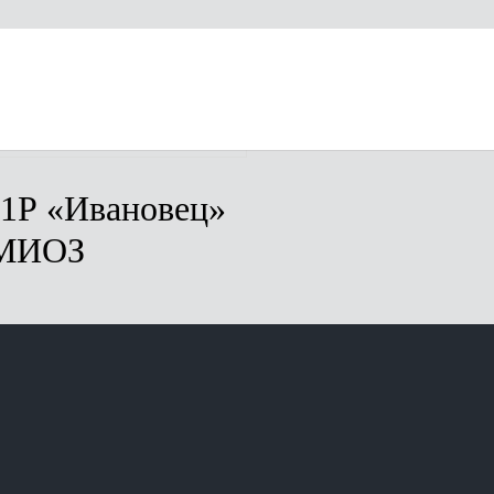
 шасси «Урал» 4320-1937 -60МИОЗ
-1Р «Ивановец»
0МИОЗ