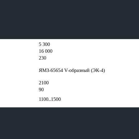
4320-60
6x6
9000
21300
5 300
16 000
230
ЯМЗ-65654 V-образный (ЭК-4)
2100
90
1100..1500
ЯМЗ-2361 Тип - механическая, 5-тиступенчата
ОАО «АЗ «УРАЛ», 2-х ступ. с межосевым диффе