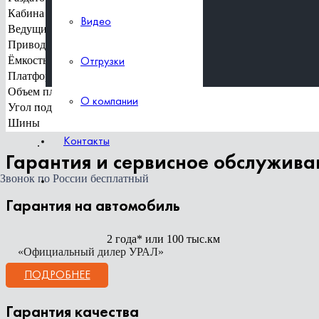
Кабина
Видео
Отгрузки
Ведущие мосты
Привод тормозной системы
Ёмкость топливного бака, л
Отгрузки
О компании
Платформа:
Объем платформы, м3
О компании
Угол подъема платформы, град
Контакты
Шины
Контакты
Гарантия и сервисное обслужива
Звонок по России бесплатный
Гарантия на автомобиль
2 года* или 100 тыс.км
«Официальный дилер УРАЛ»
ПОДРОБНЕЕ
Гарантия качества