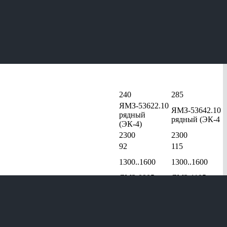
4320-70
4320-72
240
285
ЯМЗ-53622.10
ЯМЗ-53642.10
рядный
рядный (ЭК-4
(ЭК-4)
2300
2300
92
115
1300..1600
1300..1600
ЯМЗ-0905
ЯМЗ-1105
Тип -
Тип -
я
механическая,
механическая,
5-
5-
тиступенчатая
тиступенчатая
ренциалом (высшая передача - 1,04, низшая передача - 2,15)