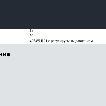
Тип - за двигателем, трехместная.
ОАО «АЗ «УРАЛ», передаточное число 7,49
пневматический
300 + 180
Самосвальная с боковой разгрузкой на 2 стор
18
50
425/85 R21 с регулируемым давлением
ние