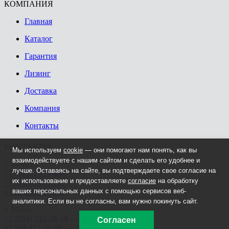
КОМПАНИЯ
Главная
Каталог
Гарантия
Лизинг
Доставка
Компания
Контакты
КОНТАКТЫ
Мы используем
cookie
— они помогают нам понять, как вы
взаимодействуете с нашим сайтом и сделать его удобнее и
г. Тюмень
лучше. Оставаясь на сайте, вы подтверждаете свое согласие на
+7 (3452) 615-444
их использование и предоставляете
согласие
на обработку
+7 (3452) 615-777
ваших персональных данных с помощью сервисов веб-
+7 (3452) 603-308
аналитики. Если вы не согласны, вам нужно покинуть сайт.
г. Миасс
+7 (351) 325-56-50
— офис
Согласен
+7 919 112-31-68
— сервис