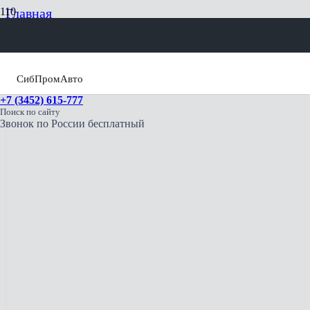
Главная
Седельные тягачи
Седельный тягач Урал 6370 63704К-0111 6×6
СибПромАвто
+7 (3452) 615-777
Поиск по сайту
Звонок по России бесплатный