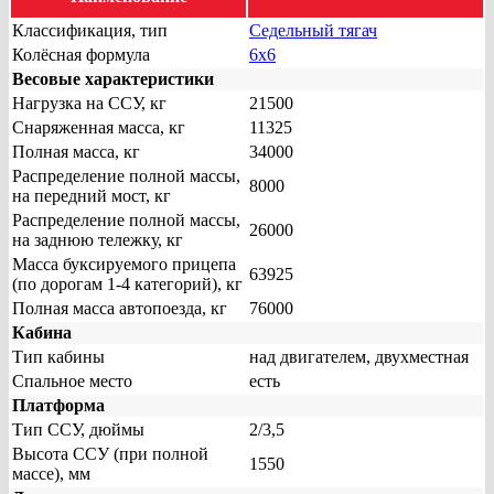
Классификация, тип
Седельный тягач
Колёсная формула
6x6
Весовые характеристики
Нагрузка на ССУ, кг
21500
Снаряженная масса, кг
11325
Полная масса, кг
34000
Распределение полной массы,
8000
на передний мост, кг
Распределение полной массы,
26000
на заднюю тележку, кг
Масса буксируемого прицепа
63925
(по дорогам 1-4 категорий), кг
Полная масса автопоезда, кг
76000
Кабина
Тип кабины
над двигателем, двухместная
Спальное место
есть
Платформа
Тип ССУ, дюймы
2/3,5
Высота ССУ (при полной
1550
массе), мм