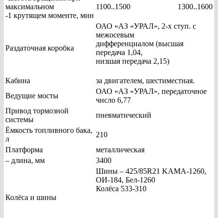
максимальном
1100..1500
1300..1600
-1 крутящем моменте, мин
ОАО «АЗ «УРАЛ», 2-х ступ. с
межосевым
дифференциалом (высшая
Раздаточная коробка
передача 1,04,
низшая передача 2,15)
Кабина
за двигателем, шестиместная.
ОАО «АЗ «УРАЛ», передаточное
Ведущие мосты
число 6,77
Привод тормозной
пневматический
системы
Ёмкость топливного бака,
210
л
Платформа
металлическая
– длина, мм
3400
Шины – 425/85R21 KAMA-1260,
ОИ-184, Бел-1260
Колёса 533-310
Колёса и шины