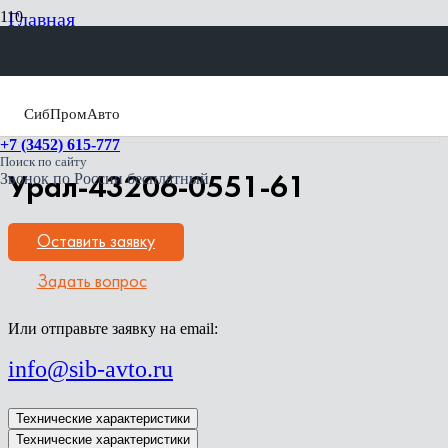
Главная
Спецтехника Урал
Бортовые автомобили
Урал-43206
Урал-43206-0551-61
СибПромАвто
+7 (3452) 615-777
Поиск по сайту
Звонок по России бесплатный
Урал-43206-0551-61
Оставить заявку
Задать вопрос
Или отправьте заявку на email:
info@sib-avto.ru
Технические характеристики
Технические характеристики