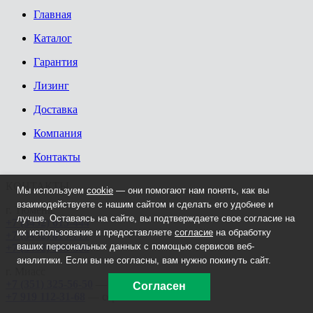
Главная
Каталог
Гарантия
Лизинг
Доставка
Компания
Контакты
КОНТАКТЫ
Мы используем
cookie
— они помогают нам понять, как вы
взаимодействуете с нашим сайтом и сделать его удобнее и
г. Тюмень
лучше. Оставаясь на сайте, вы подтверждаете свое согласие на
+7 (3452) 615-444
их использование и предоставляете
согласие
на обработку
+7 (3452) 615-777
ваших персональных данных с помощью сервисов веб-
+7 (3452) 603-308
аналитики. Если вы не согласны, вам нужно покинуть сайт.
г. Миасс
+7 (351) 325-56-50
— офис
Согласен
+7 919 112-31-68
— сервис