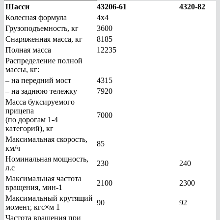
Шасси
43206-61
4320-82
Колесная формула
4х4
Грузоподъемность, кг
3600
Снаряженная масса, кг
8185
Полная масса
12235
Распределение полной
массы, кг:
– на передний мост
4315
– на заднюю тележку
7920
Масса буксируемого
прицепа
7000
(по дорогам 1-4
категорий), кг
Максимальная скорость,
85
км/ч
Номинальная мощность,
230
240
л.с
Максимальная частота
2100
2300
вращения, мин-1
Максимальный крутящий
90
92
момент, кгс×м 1
Частота вращения при