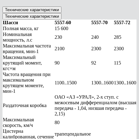
Технические характеристики
Технические характеристики
Шасси
5557-60
5557-70
5557-72
Полная масса, кг
15 600
Номинальная
230
240
285
мощность, л.с
Максимальная частота
2100
2300
2300
вращения, мин-1
Максимальный
крутящий момент,
90
92
115
кгс×м
Частота вращения при
максимальном
1100..1500
1300..1600
1300..1600
крутящем моменте,
мин-1
ОАО «АЗ «УРАЛ», 2-х ступ. с
межосевым дифференциалом (высшая
Раздаточная коробка
передача - 1,04, низшая передача -
2,15)
Максимальная
80
скорость, км/ч
Цистерна
трапецеидальное
калиброванная, сечение