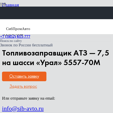
Главная
Спецтехника Урал
Автоцистерны и топливозаправщики
Топливозаправщики АТЗ-7,5
Топливозаправщик АТЗ — 7,5 на шасси «Урал»
СибПромАвто
5557-70М
+7 (3452) 615-777
Поиск по сайту
Звонок по России бесплатный
Топливозаправщик АТЗ — 7,5
на шасси «Урал» 5557-70М
Оставить заявку
Задать вопрос
Или отправьте заявку на email:
info@sib-avto.ru