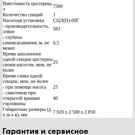
Вместимость цистерны,
7500
л
Количество секций
1
Насосная установка
СЦЛ(П)-00Г
- производительность,
583
л/мин
- глубина
самовсасывания, м, не
6,5
менее
Время заполнения
одной секции цистерны
25
своим насосом, мин, не
более
Время слива одной
секции, мин, не более
- при помощи насоса
25
- самотеком при
открытой крышке
40
горловины
Габаритные размеры (д
7 920 х 2 500 х 2 850
х ш х в), мм
Гарантия и сервисное